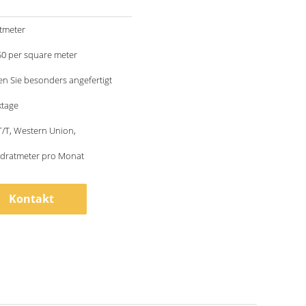
tmeter
US 120-150 per square meter
en Sie besonders angefertigt
ktage
 T/T, Western Union,
dratmeter pro Monat
Kontakt