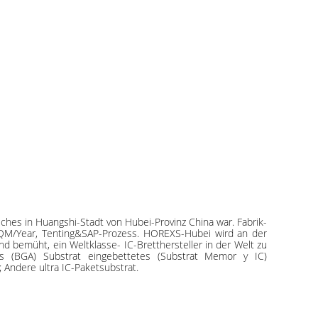
es in Huangshi-Stadt von Hubei-Provinz China war. Fabrik-
0SQM/Year, Tenting&SAP-Prozess. HOREXS-Hubei wird an der
nd bemüht, ein Weltklasse- IC-Bretthersteller in der Welt zu
ss (BGA) Substrat eingebettetes (Substrat Memor y IC)
Andere ultra IC-Paketsubstrat.