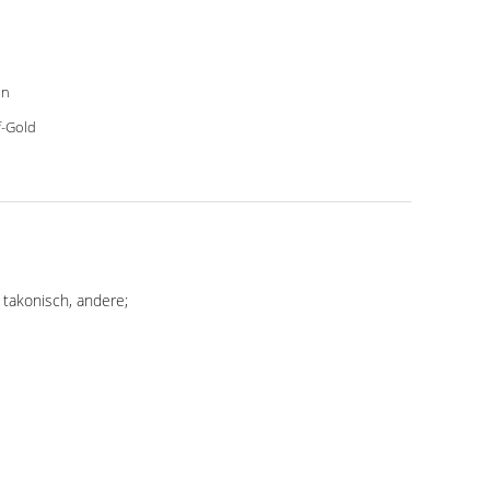
ün
f-Gold
 takonisch, andere;