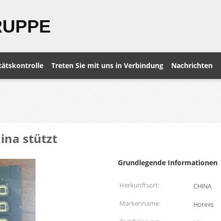
RUPPE
tätskontrolle
Treten Sie mit uns in Verbindung
Nachrichten
ina stützt
Grundlegende Informationen
Herkunftsort:
CHINA
Markenname:
Horexs