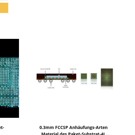
Zeige Details
t-
0.3mm FCCSP Anhäufungs-Arten
Material des Paket-Substrat-4L