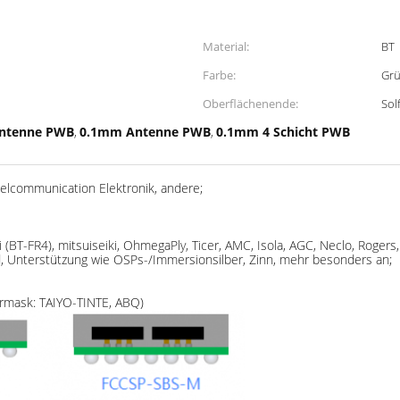
Material:
BT
Farbe:
Gr
Oberflächenende:
Sol
Antenne PWB
0.1mm Antenne PWB
0.1mm 4 Schicht PWB
,
,
 telcommunication Elektronik, andere;
(BT-FR4), mitsuiseiki, OhmegaPly, Ticer, AMC, Isola, AGC, Neclo, Rogers,
, Unterstützung wie OSPs-/Immersionsilber, Zinn, mehr besonders an;
ermask: TAIYO-TINTE, ABQ)