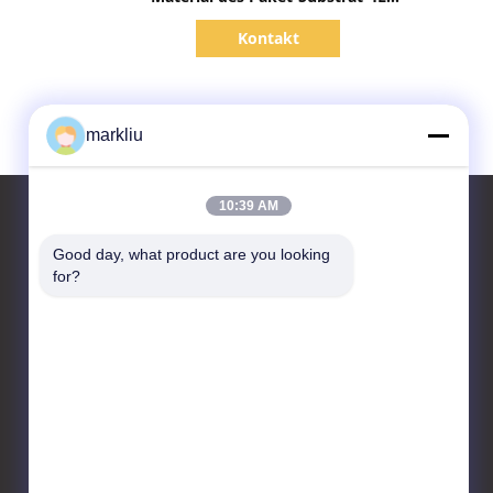
ENEPIG 5*5mm BT
Kontakt
markliu
10:39 AM
Good day, what product are you looking 
for?
Kontakt
HongRuiXing (Hubei)
Electronics Co.,Ltd.
boluo Grafschaft yangchun
Stadt-tangjiao Dorf
86-0752-6166099
markliu@hrxpcb.cn