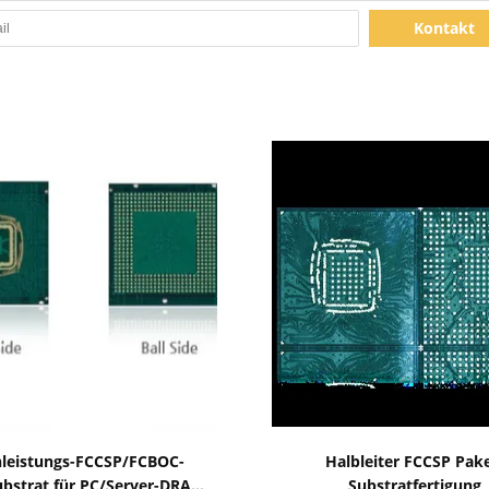
Kontakt
Zeige Details
Zeige Details
leistungs-FCCSP/FCBOC-
Halbleiter FCCSP Pake
ubstrat für PC/Server-DRAM
Substratfertigung