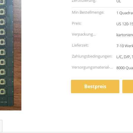
Zertifizierung:
UL
Min Bestellmenge:
1 Quadra
Preis:
Verpackung
kartonier
Informationen:
Lieferzeit:
7-10 Wer
Zahlungsbedingungen:
L/C, D/P,
Versorgungsmaterial-
8000 Qua
Fähigkeit:
Bestpreis