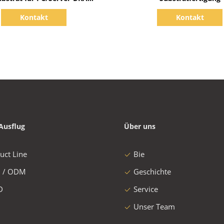
und SRAM/LPDDR
Kontakt
Kontakt
Ausflug
Über uns
uct Line
Bie
 / ODM
Geschichte
D
Service
Unser Team