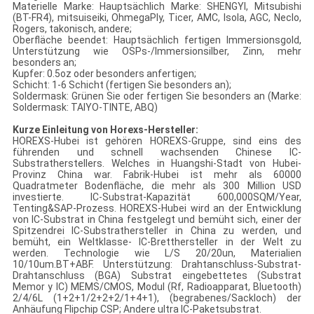
Materielle Marke: Hauptsächlich Marke: SHENGYI, Mitsubishi
(BT-FR4), mitsuiseiki, OhmegaPly, Ticer, AMC, Isola, AGC, Neclo,
Rogers, takonisch, andere;
Oberfläche beendet: Hauptsächlich fertigen Immersionsgold,
Unterstützung wie OSPs-/Immersionsilber, Zinn, mehr
besonders an;
Kupfer: 0.5oz oder besonders anfertigen;
Schicht: 1-6 Schicht (fertigen Sie besonders an);
Soldermask: Grünen Sie oder fertigen Sie besonders an (Marke:
Soldermask: TAIYO-TINTE, ABQ)
Kurze Einleitung von Horexs-Hersteller:
HOREXS-Hubei ist gehören HOREXS-Gruppe, sind eins des
führenden und schnell wachsenden Chinese IC-
Substratherstellers. Welches in Huangshi-Stadt von Hubei-
Provinz China war. Fabrik-Hubei ist mehr als 60000
Quadratmeter Bodenfläche, die mehr als 300 Million USD
investierte. IC-Substrat-Kapazität 600,000SQM/Year,
Tenting&SAP-Prozess. HOREXS-Hubei wird an der Entwicklung
von IC-Substrat in China festgelegt und bemüht sich, einer der
Spitzendrei IC-Substrathersteller in China zu werden, und
bemüht, ein Weltklasse- IC-Bretthersteller in der Welt zu
werden. Technologie wie L/S 20/20un, Materialien
10/10um.BT+ABF. Unterstützung: Drahtanschluss-Substrat-
Drahtanschluss (BGA) Substrat eingebettetes (Substrat
Memor y IC) MEMS/CMOS, Modul (Rf, Radioapparat, Bluetooth)
2/4/6L (1+2+1/2+2+2/1+4+1), (begrabenes/Sackloch) der
Anhäufung Flipchip CSP; Andere ultra IC-Paketsubstrat.