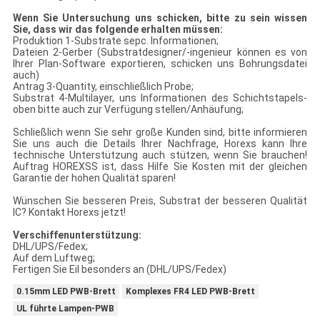
Wenn Sie Untersuchung uns schicken, bitte zu sein wissen
Sie, dass wir das folgende erhalten müssen:
Produktion 1-Substrate sepc. Informationen;
Dateien 2-Gerber (Substratdesigner/-ingenieur können es von
Ihrer Plan-Software exportieren, schicken uns Bohrungsdatei
auch)
Antrag 3-Quantity, einschließlich Probe;
Substrat 4-Multilayer, uns Informationen des Schichtstapels-
oben bitte auch zur Verfügung stellen/Anhäufung;
Schließlich wenn Sie sehr große Kunden sind, bitte informieren
Sie uns auch die Details Ihrer Nachfrage, Horexs kann Ihre
technische Unterstützung auch stützen, wenn Sie brauchen!
Auftrag HOREXSS ist, dass Hilfe Sie Kosten mit der gleichen
Garantie der hohen Qualität sparen!
Wünschen Sie besseren Preis, Substrat der besseren Qualität
IC? Kontakt Horexs jetzt!
Verschiffenunterstützung:
DHL/UPS/Fedex;
Auf dem Luftweg;
Fertigen Sie Eil besonders an (DHL/UPS/Fedex)
0.15mm LED PWB-Brett
Komplexes FR4 LED PWB-Brett
UL führte Lampen-PWB