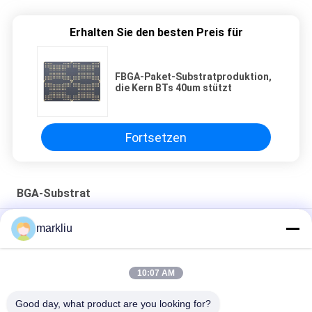
Erhalten Sie den besten Preis für
FBGA-Paket-Substratproduktion,
die Kern BTs 40um stützt
Fortsetzen
BGA-Substrat
Herstellung von Substraten für HF/mmWellenmodule
markliu
Mikroelektronikpaket-Substratfertigung
10:07 AM
Verpackensubstrat der 0.2mm
Stärkehalbleiterversammlungssubstrat-Mikroelektronik
Good day, what product are you looking for?