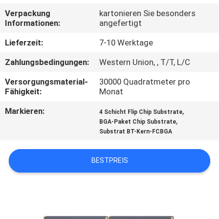
Verpackung
kartonieren Sie besonders
TRETEN
Informationen:
angefertigt
SIE
Lieferzeit:
7-10 Werktage
MIT
Zahlungsbedingungen:
Western Union, , T/T, L/C
UNS
Versorgungsmaterial-
30000 Quadratmeter pro
IN
Fähigkeit:
Monat
VERBINDUNG
Markieren:
,
4 Schicht Flip Chip Substrate
,
BGA-Paket Chip Substrate
Substrat BT-Kern-FCBGA
NACHRICHTEN
BESTPREIS
FORDERN
SIE EIN
ZITAT