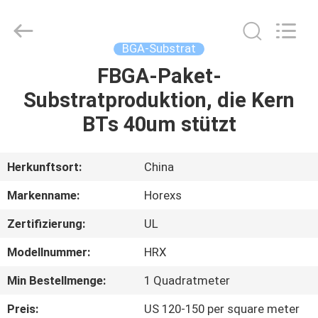
HongRuiXing
(Hubei)
Electronics
Co.,Ltd..
All
BGA-Substrat
Rights
Reserved.
FBGA-Paket-
HAUS
Substratproduktion, die Kern
PRODUKTE
BTs 40um stützt
ÜBER
Herkunftsort:
China
UNS
Markenname:
Horexs
Zertifizierung:
UL
FABRIK-
Modellnummer:
HRX
AUSFLUG
Min Bestellmenge:
1 Quadratmeter
QUALITÄTSKONTROLLE
Preis:
US 120-150 per square meter