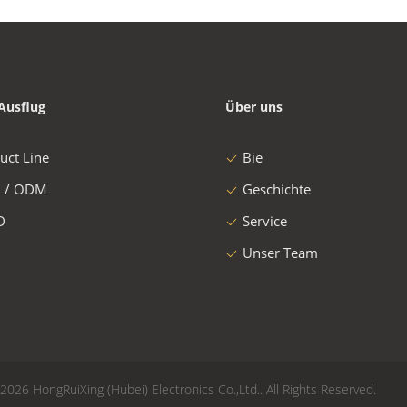
Ausflug
Über uns
uct Line
Bie
 / ODM
Geschichte
D
Service
Unser Team
026 HongRuiXing (Hubei) Electronics Co.,Ltd.. All Rights Reserved.