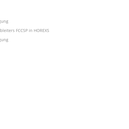
gung
lbleiters FCCSP in HOREXS
gung