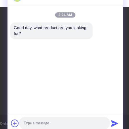
2:24 AM
Good day, what product are you looking 
for?
Kontakt
HongRuiXing (Hubei)
Electronics Co.,Ltd.
boluo Grafschaft yangchun
Stadt-tangjiao Dorf
86-0752-6166099
markliu@hrxpcb.cn
Datenschutz-Bestimmungen
Sitemap
Mobile Seite