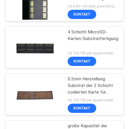
SITEMAP
US 0.89-1.09 each piece MOQ:1 Quadratmeter
KONTAKT
PRIVACY
4 Schicht MicroSD-
POLICY
Karten-Substratfertigung
US 120-150 per square meter MOQ:1 Quadratmeter
KONTAKT
0.2mm Herstellung
Substrat der 2 Schicht
codierten Karte für
Capsulation
US 120-150 per square meter MOQ:1 Quadratmeter
KONTAKT
große Kapazität der