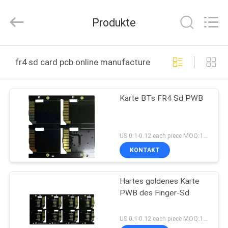
HongRuiXing
(Hubei)
Electronics
Produkte
Co.,Ltd..
All
Rights
Reserved.
HAUS
fr4 sd card pcb online manufacture
PRODUKTE
Karte BTs FR4 Sd PWB
ÜBER
UNS
US 0.1-0.12 each piece MOQ:1000pieces
KONTAKT
FABRIK-
Hartes goldenes Karte
AUSFLUG
PWB des Finger-Sd
QUALITÄTSKONTROLLE
US 0.1-0.12 each piece MOQ:1000pieces