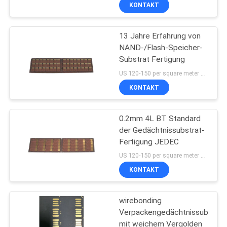
KONTAKT
TRETEN
13 Jahre Erfahrung von
SIE
NAND-/Flash-Speicher-
MIT
Substrat Fertigung
UNS
US 120-150 per square meter MOQ:1 Quadratmeter
IN
KONTAKT
VERBINDUNG
0.2mm 4L BT Standard
der Gedächtnissubstrat-
NACHRICHTEN
Fertigung JEDEC
US 120-150 per square meter MOQ:1 Quadratmeter
FORDERN
KONTAKT
SIE EIN
wirebonding
ZITAT
Verpackengedächtnissubstrat
mit weichem Vergolden