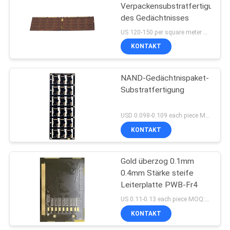
Verpackensubstratfertigung
des Gedächtnisses
US 120-150 per square meter MOQ:1 Quadratmeter
KONTAKT
NAND-Gedächtnispaket-
Substratfertigung
USD 0.098-0.109 each piece MOQ:5000PIECES
KONTAKT
Gold überzog 0.1mm
0.4mm Stärke steife
Leiterplatte PWB-Fr4
US 0.11-0.13 each piece MOQ:1 Quadratmeter
KONTAKT