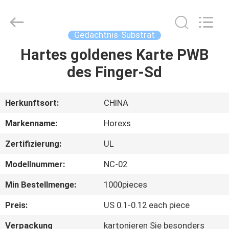
HongRuiXing
(Hubei)
Electronics
Co.,Ltd..
All
Gedächtnis-Substrat
Rights
Reserved.
Hartes goldenes Karte PWB
HAUS
des Finger-Sd
PRODUKTE
Herkunftsort:
CHINA
ÜBER
Markenname:
Horexs
UNS
Zertifizierung:
UL
Modellnummer:
NC-02
FABRIK-
AUSFLUG
Min Bestellmenge:
1000pieces
Preis:
US 0.1-0.12 each piece
QUALITÄTSKONTROLLE
Verpackung
kartonieren Sie besonders