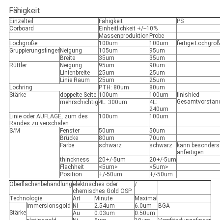
Fähigkeit
Einzelteil
Fähigkeit
PS
Corboard
Einheitlichkeit +/--10%
Massenproduktion
Probe
Lochgröße
100um
100um
fertige Lochgrö
Gruppierungsfinger
Neigung
105um
95um
Breite
35um
35um
Rüttler
Neigung
95um
90um
Linienbreite
25um
25um
Linie Raum
25um
25um
Lochring
PTH: 80um
80um
Stärke
doppelte Seite
100um
100um
finishied
Gesamtvorstan
mehrschichtig
4L: 300um
4L:
240um
Linie oder AUFLAGE, zum des
100um
100um
Randes zu verschalen
S/M
Fenster
50um
50um
Brücke
80um
70um
Farbe
schwarz
schwarz
kann besonders
anfertigen
thinckness
20+/-5um
20+/-5um
Flachheit
<5um>
<5um>
Position
+/-50um
+/-50um
Oberflächenbehandlung
elektrisches oder
/
chemisches Gold OSP
Technologie
Art
Minute
Maximal
Immersionsgold
Ni
2.54um
6.0um
BGA
Stärke
Au
0.03um
0.50um