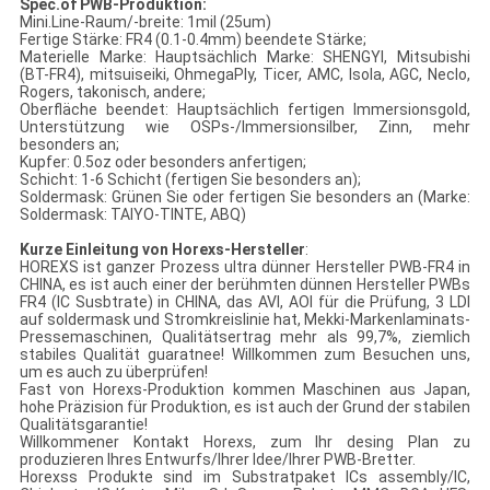
Spec.of PWB-Produktion:
Mini.Line-Raum/-breite: 1mil (25um)
Fertige Stärke: FR4 (0.1-0.4mm) beendete Stärke;
Materielle Marke: Hauptsächlich Marke: SHENGYI, Mitsubishi
(BT-FR4), mitsuiseiki, OhmegaPly, Ticer, AMC, Isola, AGC, Neclo,
Rogers, takonisch, andere;
Oberfläche beendet: Hauptsächlich fertigen Immersionsgold,
Unterstützung wie OSPs-/Immersionsilber, Zinn, mehr
besonders an;
Kupfer: 0.5oz oder besonders anfertigen;
Schicht: 1-6 Schicht (fertigen Sie besonders an);
Soldermask: Grünen Sie oder fertigen Sie besonders an (Marke:
Soldermask: TAIYO-TINTE, ABQ)
Kurze Einleitung von Horexs-Hersteller
:
HOREXS ist ganzer Prozess ultra dünner Hersteller PWB-FR4 in
CHINA, es ist auch einer der berühmten dünnen Hersteller PWBs
FR4 (IC Susbtrate) in CHINA, das AVI, AOI für die Prüfung, 3 LDI
auf soldermask und Stromkreislinie hat, Mekki-Markenlaminats-
Pressemaschinen, Qualitätsertrag mehr als 99,7%, ziemlich
stabiles Qualität guaratnee! Willkommen zum Besuchen uns,
um es auch zu überprüfen!
Fast von Horexs-Produktion kommen Maschinen aus Japan,
hohe Präzision für Produktion, es ist auch der Grund der stabilen
Qualitätsgarantie!
Willkommener Kontakt Horexs, zum Ihr desing Plan zu
produzieren Ihres Entwurfs/Ihrer Idee/Ihrer PWB-Bretter.
Horexss Produkte sind im Substratpaket ICs assembly/IC,