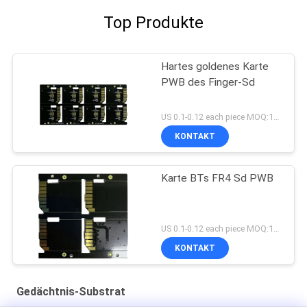
Top Produkte
Hartes goldenes Karte
PWB des Finger-Sd
US 0.1-0.12 each piece MOQ:1000pieces
KONTAKT
Karte BTs FR4 Sd PWB
US 0.1-0.12 each piece MOQ:1000pieces
KONTAKT
Gedächtnis-Substrat