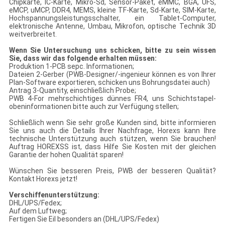
Chipkarte, IC-Karte, Mikro-Sd, Sensor-Paket, eMMC, BGA, UFS,
eMCP, uMCP, DDR4, MEMS, kleine TF-Karte, Sd-Karte, SIM-Karte,
Hochspannungsleistungsschalter, ein Tablet-Computer,
elektronische Antenne, Umbau, Mikrofon, optische Technik 3D
weitverbreitet.
Wenn Sie Untersuchung uns schicken, bitte zu sein wissen
Sie, dass wir das folgende erhalten müssen:
Produktion 1-PCB sepc. Informationen;
Dateien 2-Gerber (PWB-Designer/-ingenieur können es von Ihrer
Plan-Software exportieren, schicken uns Bohrungsdatei auch)
Antrag 3-Quantity, einschließlich Probe;
PWB 4-For mehrschichtiges dünnes FR4, uns Schichtstapel-
obeninformationen bitte auch zur Verfügung stellen;
Schließlich wenn Sie sehr große Kunden sind, bitte informieren
Sie uns auch die Details Ihrer Nachfrage, Horexs kann Ihre
technische Unterstützung auch stützen, wenn Sie brauchen!
Auftrag HOREXSS ist, dass Hilfe Sie Kosten mit der gleichen
Garantie der hohen Qualität sparen!
Wünschen Sie besseren Preis, PWB der besseren Qualität?
Kontakt Horexs jetzt!
Verschiffenunterstützung:
DHL/UPS/Fedex;
Auf dem Luftweg;
Fertigen Sie Eil besonders an (DHL/UPS/Fedex)