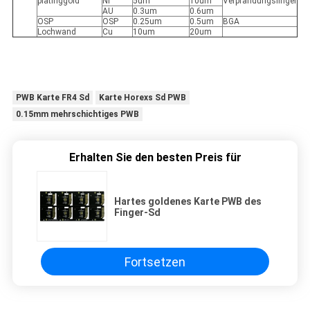
platinggold
Ni
5um
10um
Verpfändungsfinger
AU
0.3um
0.6um
OSP
OSP
0.25um
0.5um
BGA
Lochwand
Cu
10um
20um
PWB Karte FR4 Sd
Karte Horexs Sd PWB
0.15mm mehrschichtiges PWB
Erhalten Sie den besten Preis für
Hartes goldenes Karte PWB des
Finger-Sd
Fortsetzen