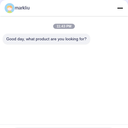
FMC NAND/Flash-Speicher-Substrat-BT/FR4 Material 70um
markliu
für codierte Karten
Karten-Substratfertigung des 0.15mm Goldfingers Sd
11:43 PM
FMC-Substrat-Fertigungsunterstützung
Good day, what product are you looking for?
Beliebte Kategorien
Alle
BGA-Substrat
IC-Paket-Substrat
Schlückchen-Paket-
FCCSP-Paket-
Substrat
Substrat
Sensor-Substrat
Rf-Modul-Substrat
Gedächtnis-Substrat
MEMS-Substrat