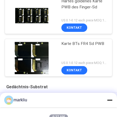
Hartes goldenes Karte
PWB des Finger-Sd
US 0.1-0.12 each piece MOQ:1000pieces
KONTAKT
Karte BTs FR4 Sd PWB
US 0.1-0.12 each piece MOQ:1000pieces
KONTAKT
Gedächtnis-Substrat
FMC NAND/Flash-Speicher-Substrat-BT/FR4 Material 70um
markliu
für codierte Karten
Karten-Substratfertigung des 0.15mm Goldfingers Sd
6:27 AM