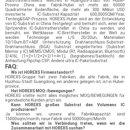
Substratherstellers. Welches in Huangshi-Stadt von Hubei-
Provinz China war. Fabrik-Hubei ist mehr als 60000
Quadratmeter Bodenfläche, die mehr als 300 Million USD
investierte. IC-Substrat-Kapazität 600,000SQM/Year,
Tenting&SAP-Prozess. HOREXS-Hubei wird an der Entwicklung
von IC-Substrat in China festgelegt und bemüht sich, einer der
Spitzendrei IC-Substrathersteller in China zu werden, und
bemüht, ein Weltklasse- IC-Bretthersteller in der Welt zu
werden. Technologie wie L/S 20/20un, Materialien
10/10um.BT+ABF. Unterstützung: Drahtanschluss-Substrat-
Drahtanschluss (BGA) Substrat eingebettetes (Substrat
Memor y IC) MEMS/CMOS, Modul (Rf, Radioapparat, Bluetooth)
2/4/6L (1+2+1/2+2+2/1+4+1), (begrabenes/Sackloch) der
Anhäufung Flipchip CSP; Andere ultra IC-Paketsubstrat.
FAQ:
Wo ist HOREXS Firmenstandort?
HOREXS-Gruppe hat zwei Fabriken, die alte Fabrik, die in
Huizhou-Stadt Guangdong, ein anderes gelegen ist, ist in Hubei-
provice.
Hat HOREXS MOQ-/bewegungen?
HOREXS stellte nicht alles mögliches MOQ/BEWEGUNGEN für
irgendwelche Kunden jetzt ein.
Kann HOREXS großes Substrat des Volumens IC
produzieren?
Ja können wir, unsere alte Fabrikkapazität sind
15000sqm/month, neue Fabrik sind 50000sqm/Month.
Was sollten wir in Verbindung treten, wenn wir die
Zusammenarbeit mit HOREXS suchen?