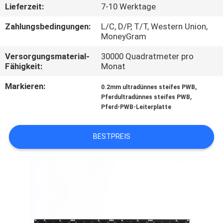
Lieferzeit:
7-10 Werktage
TRETEN
Zahlungsbedingungen:
L/C, D/P, T/T, Western Union,
SIE
MoneyGram
MIT
Versorgungsmaterial-
30000 Quadratmeter pro
Fähigkeit:
Monat
UNS
Markieren:
,
IN
0.2mm ultradünnes steifes PWB
,
Pferdultradünnes steifes PWB
VERBINDUNG
Pferd-PWB-Leiterplatte
NACHRICHTEN
BESTPREIS
FORDERN
SIE EIN
ZITAT