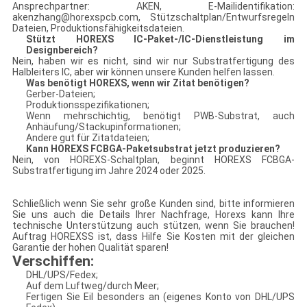
Ansprechpartner: AKEN, E-Mailidentifikation:
akenzhang@horexspcb.com, Stützschaltplan/Entwurfsregeln
Dateien, Produktionsfähigkeitsdateien.
Stützt HOREXS IC-Paket-/IC-Dienstleistung im
Designbereich?
Nein, haben wir es nicht, sind wir nur Substratfertigung des
Halbleiters IC, aber wir können unsere Kunden helfen lassen.
Was benötigt HOREXS, wenn wir Zitat benötigen?
Gerber-Dateien;
Produktionsspezifikationen;
Wenn mehrschichtig, benötigt PWB-Substrat, auch
Anhäufung/Stackupinformationen;
Andere gut für Zitatdateien;
Kann HOREXS FCBGA-Paketsubstrat jetzt produzieren?
Nein, von HOREXS-Schaltplan, beginnt HOREXS FCBGA-
Substratfertigung im Jahre 2024 oder 2025.
Schließlich wenn Sie sehr große Kunden sind, bitte informieren
Sie uns auch die Details Ihrer Nachfrage, Horexs kann Ihre
technische Unterstützung auch stützen, wenn Sie brauchen!
Auftrag HOREXSS ist, dass Hilfe Sie Kosten mit der gleichen
Garantie der hohen Qualität sparen!
Verschiffen:
DHL/UPS/Fedex;
Auf dem Luftweg/durch Meer;
Fertigen Sie Eil besonders an (eigenes Konto von DHL/UPS