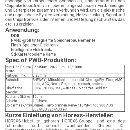
abhängig von körperlichem Schaden ist, andererseits an das
Chippaketsubstrat vom oberen angeschlossen wird, niedriger
und Leiterplatte zusammen verbunden wird, um die elektrische
und ungesicherte Systemverbindung, Netzverteilung, Signal und
den Chipstromkreis der internen und Mitteilung nach außen, das
etc. zu erzielen.
Anwendung:
DDR
NAND-größtintegrierte Speicherbauelemente
Flash-Speicher-Elektronik
Intelligente Elektronik;
Sd-Karte/codierte Karte
Spec.of PWB-Produktion:
Mini.Line-Raum/-
35/35um - 20/20um - 10/10um
breite
Fertiges Thk.
0.25mm
Rohstoff
SHENGYI, Mitsubishi, mitsuiseiki, OhmegaPly, Ticer, AMC,
Isola, AGC, Neclo, Rogers, takonisch, andere
Oberfläche
EING/ENEPIG/OSP/weiches Goldhartes Gold etc.
beendet
Kupferne Stärke
12um
Schicht
2 Schicht
Soldermask/PSR
Grünes Taiyo brennen Reihe 410/SR-1700,300 AUS
308/AUS 320/AUS ein
Kurze Einleitung von Horexs-Hersteller
:
HOREXS-Hubei ist gehören HOREXS-Gruppe, sind eins des
führenden und schnell wachsenden Chinese IC-