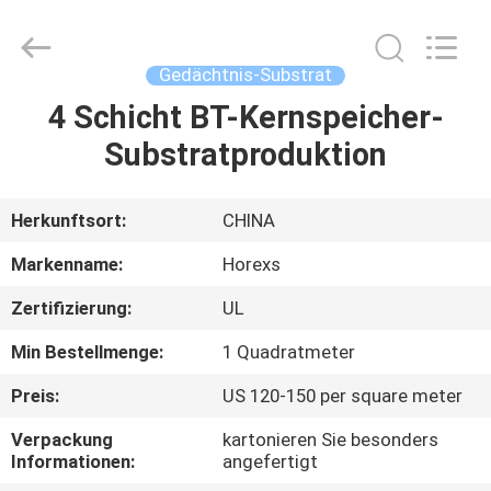
HongRuiXing
(Hubei)
Electronics
Co.,Ltd..
All
Gedächtnis-Substrat
Rights
Reserved.
4 Schicht BT-Kernspeicher-
HAUS
Substratproduktion
PRODUKTE
Herkunftsort:
CHINA
ÜBER
Markenname:
Horexs
UNS
Zertifizierung:
UL
Min Bestellmenge:
1 Quadratmeter
FABRIK-
AUSFLUG
Preis:
US 120-150 per square meter
Verpackung
kartonieren Sie besonders
Informationen:
angefertigt
QUALITÄTSKONTROLLE